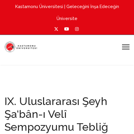
Kastamonu Üniversitesi
| Geleceğini İnşa Edeceğin
Üniversite
IX. Uluslararası Şeyh
Şa‘bân-ı Velî
Sempozyumu Tebliğ